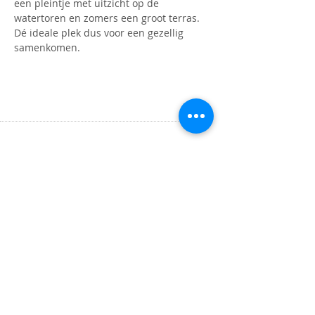
een pleintje met uitzicht op de 
watertoren en zomers een groot terras. 
Dé ideale plek dus voor een gezellig 
samenkomen.
OPENINGSTIJDEN
Maandag t/m donderdag
9.00 tot 16.00 uur
ADRES
Binnenlandse Baan 30