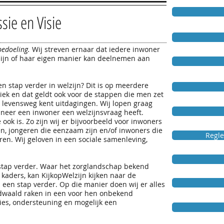
sie en Visie
bedoeling.
Wij streven ernaar dat iedere inwoner
 zijn of haar eigen manier kan deelnemen aan
 stap verder in welzijn? Dit is op meerdere
niek en dat geldt ook voor de stappen die men zet
re levensweg kent uitdagingen. Wij lopen graag
neer een inwoner een welzijnsvraag heeft.
e ook is. Zo zijn wij er bijvoorbeeld voor inwoners
en, jongeren die eenzaam zijn en/of inwoners die
Regle
ren. Wij geloven in een sociale samenleving,
stap verder. Waar het zorglandschap bekend
 kaders, kan KijkopWelzijn kijken naar de
 een stap verder. Op die manier doen wij er alles
dwaald raken in een voor hen onbekend
ies, ondersteuning en mogelijk een