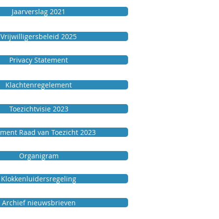
Jaarverslag 2021
Vrijwilligersbeleid 2025
Privacy Statement
Klachtenregelement
Toezichtvisie 2023
ment Raad van Toezicht 2023
Organigram
Klokkenluidersregeling
Archief nieuwsbrieven