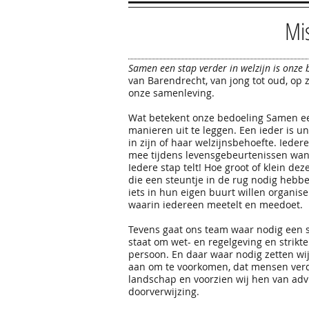
Mis
Samen een stap verder in welzijn is onze 
van Barendrecht, van jong tot oud, op
onze samenleving.
Wat betekent onze bedoeling Samen een
manieren uit te leggen. Een ieder is u
in zijn of haar welzijnsbehoefte. Iede
mee tijdens levensgebeurtenissen wan
Iedere stap telt! Hoe groot of klein dez
die een steuntje in de rug nodig hebb
iets in hun eigen buurt willen organise
waarin iedereen meetelt en meedoet.
Tevens gaat ons team waar nodig een 
staat om wet- en regelgeving en strikte
persoon. En daar waar nodig zetten wij
aan om te voorkomen, dat mensen ver
landschap en voorzien wij hen van adv
doorverwijzing.