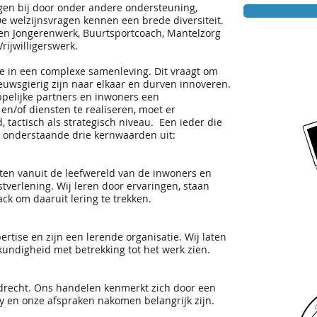
agen bij door onder andere ondersteuning,
 De welzijnsvragen kennen een brede diversiteit.
 en Jongerenwerk, Buurtsportcoach, Mantelzorg
ijwilligerswerk.
ie in een complexe samenleving. Dit vraagt om
ieuwsgierig zijn naar elkaar en durven innoveren.
pelijke partners en inwoners een
n/of diensten te realiseren, moet er
 tactisch als strategisch niveau. Een ieder die
t onderstaande drie kernwaarden uit:
en vanuit de leefwereld van de inwoners en
stverlening. Wij leren door ervaringen, staan
ck om daaruit lering te trekken.
ertise en zijn een lerende organisatie. Wij laten
undigheid met betrekking tot het werk zien.
ndrecht. Ons handelen kenmerkt zich door een
y en onze afspraken nakomen belangrijk zijn.