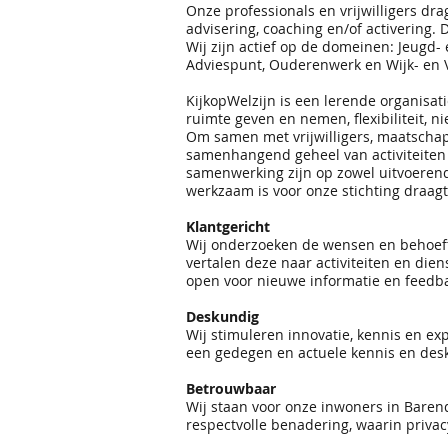
Onze professionals en vrijwilligers dr
advisering, coaching en/of activering.
Wij zijn actief op de domeinen:
Jeugd-
Adviespunt, Ouderenwerk en Wijk- en Vr
KijkopWelzijn is een lerende organisat
ruimte geven en nemen, flexibiliteit, n
Om samen met vrijwilligers, maatschap
samenhangend geheel van activiteiten e
samenwerking zijn op zowel uitvoerend,
werkzaam is voor onze stichting draag
Klantgericht
Wij onderzoeken de wensen en behoeft
vertalen deze naar activiteiten en dien
open voor nieuwe informatie en feedba
Deskundig
Wij stimuleren innovatie, kennis en exp
een gedegen en actuele kennis en desk
Betrouwbaar
Wij staan voor onze inwoners in Bare
respectvolle benadering, waarin privac