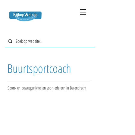
Buurtsportcoach
Sport- en beweegactiviteiten voor iedereen in Barendrecht
0180 691 800
buurtsportcoach@kijk
opwelzijn.nl