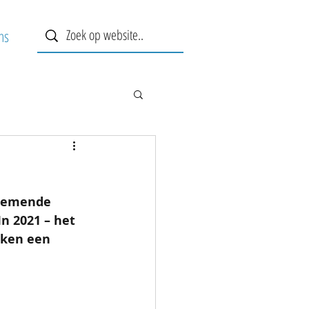
ns
enemende 
n 2021 – het 
eken een 