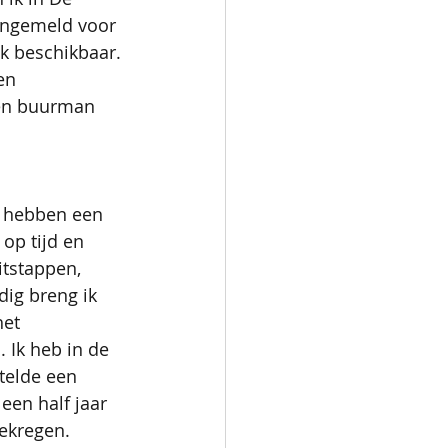
aangemeld voor 
k beschikbaar. 
en 
een buurman 
rs hebben een 
op tijd en 
itstappen, 
dig breng ik 
het 
 Ik heb in de 
telde een 
en half jaar 
gekregen. 