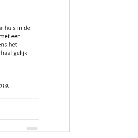
 huis in de 
 met een 
ens het 
haal gelijk 
 
019.