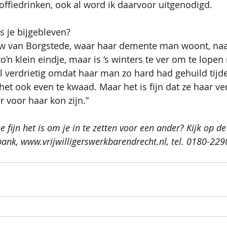
koffiedrinken, ook al word ik daarvoor uitgenodigd.  
s je bijgebleven?
w van Borgstede, waar haar demente man woont, naar
zo’n klein eindje, maar is ‘s winters te ver om te lopen
el verdrietig omdat haar man zo hard had gehuild tijd
et ook even te kwaad. Maar het is fijn dat ze haar ver
r voor haar kon zijn.” 
e fijn het is om je in te zetten voor een ander? Kijk op de
ebank, www.vrijwilligerswerkbarendrecht.nl, tel. 0180-229