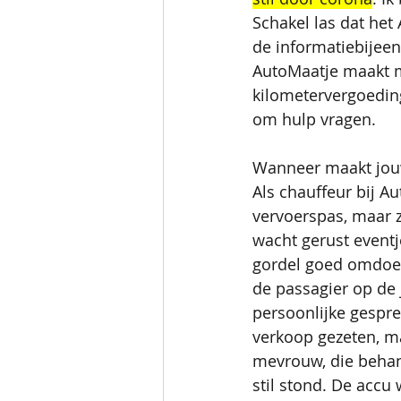
Schakel las dat het
de informatiebijeen
AutoMaatje maakt m
kilometervergoeding
om hulp vragen. 
Wanneer maakt jouw
Als chauffeur bij Au
vervoerspas, maar zo
wacht gerust eventje
gordel goed omdoen,
de passagier op de j
persoonlijke gespre
verkoop gezeten, ma
mevrouw, die behand
stil stond. De accu