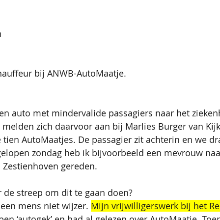
n
Chauffeur bij ANWB-AutoMaatje.
igen auto met mindervalide passagiers naar het zieken
j melden zich daarvoor aan bij Marlies Burger van Kijk
e tien AutoMaatjes. De passagier zit achterin en we dr
elopen zondag heb ik bijvoorbeeld een mevrouw naa
p Zestienhoven gereden. 
 de streep om dit te gaan doen?
 een mens niet wijzer. 
Mijn vrijwilligerswerk bij het Re
k ben ‘autogek’ en had al gelezen over AutoMaatje. Toen