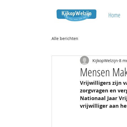
Home
Alle berichten
KijkopWelzijn
8 m
Mensen Make
Vrijwilligers zij
zorgvragen en verg
Nationaal Jaar Vri
vrijwilliger aan h