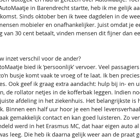
 AutoMaatje in Barendrecht startte, heb ik me gelijk 
komst. Sinds oktober ben ik twee dagdelen in de wee
ensen mobieler en onafhankelijker. Juist omdat je e
 van 30 cent betaalt, vinden mensen dit fijner dan 
 inzet verschil voor de ander?
toMaatje bied ik ‘persoonlijk’ vervoer. Veel passagie
’n busje komt vaak te vroeg of te laat. Ik ben precies 
s. Ook geef ik graag extra aandacht: hulp bij in- en u
 de rollator netjes in de kofferbak leggen. Indien no
uiste afdeling in het ziekenhuis. Het belangrijkste is 
k. Binnen een half uur hoor je een heel levensverhaal.
ak gemakkelijk contact en kan goed luisteren. Zo ver
eld werd in het Erasmus MC, dat haar eigen auto al e
 was leeg. Die heb ik daarna gelijk weer aan de praat 