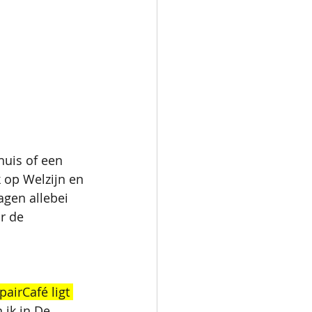
huis of een 
 op Welzijn en 
agen allebei 
r de 
pairCafé ligt 
 ik in De 