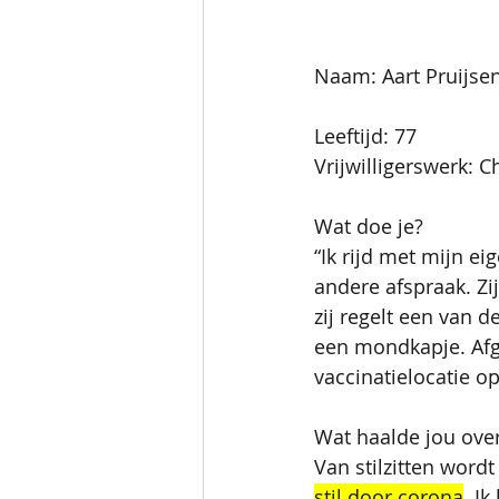
Naam: Aart Pruijse
Leeftijd: 77
Vrijwilligerswerk: 
Wat doe je?
“Ik rijd met mijn e
andere afspraak. Zi
zij regelt een van d
een mondkapje. Afg
vaccinatielocatie o
Wat haalde jou over
Van stilzitten wordt
stil door corona
. I