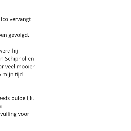
Nico vervangt 
ben gevolgd, 
werd hij 
n Schiphol en 
ar veel mooier 
 mijn tijd 
eds duidelijk. 
e 
ulling voor 