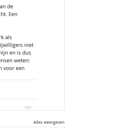
van de 
ht. Een 
k als 
willigers niet 
ijn en is dus 
ensen weten: 
en voor een 
Alles weergeven