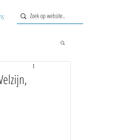
ns
elzijn,