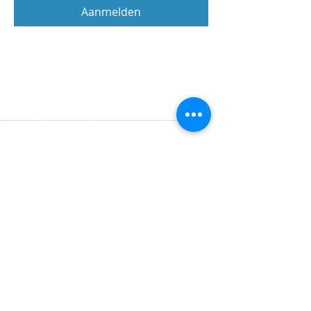
Aanmelden
Registratie sluit: 07 sep 2026, 15:00
OPENINGSTIJDEN
Maandag t/m donderdag
9.00 tot 16.00 uur
ADRES
Binnenlandse Baan 30