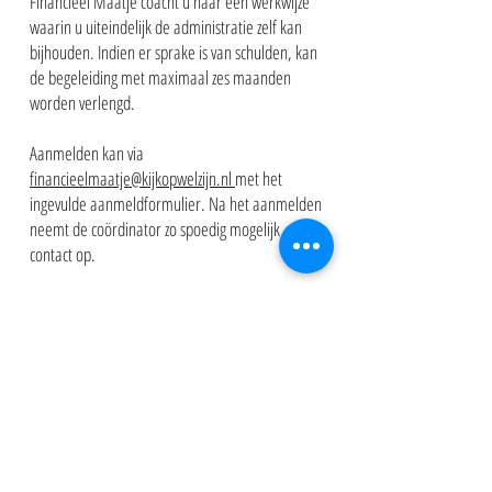
Financieel Maatje coacht u naar een werkwijze
waarin u uiteindelijk de administratie zelf kan
bijhouden. Indien er sprake is van schulden, kan
de begeleiding met maximaal zes maanden
worden verlengd.
Aanmelden kan via
financieelmaatje@kijkopwelzijn.nl
met het
ingevulde aanmeldformulier. Na het aanmelden
neemt de coördinator zo spoedig mogelijk
contact op.