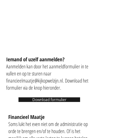
0180 691 802
financieelmaatje@
kijkopwelzijn.nl
Iemand of uzelf aanmelden?
Aanmelden kan door het aanmeldformulier in te
vullen en op te sturen naar
financieelmaatje@kijkopwelzijn.nl
. Download het
formulier via de knop hieronder.
Download formulier
Financieel Maatje
Soms lukt het even niet om de administratie op
orde te brengen en/of te houden. Of is het