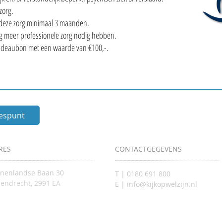
zorg.
 deze zorg minimaal 3 maanden.
g meer professionele zorg nodig hebben.
 cadeaubon met een waarde van €100,-.
iespunt
RES
CONTACTGEGEVENS
nnenlandse Baan 30
T | 0180 691 800
endrecht, 2991 EA
E | info@kijkopwelzijn.nl