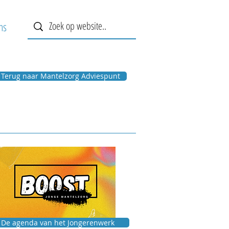
ns
 Terug naar Mantelzorg Adviespunt
De agenda van het Jongerenwerk