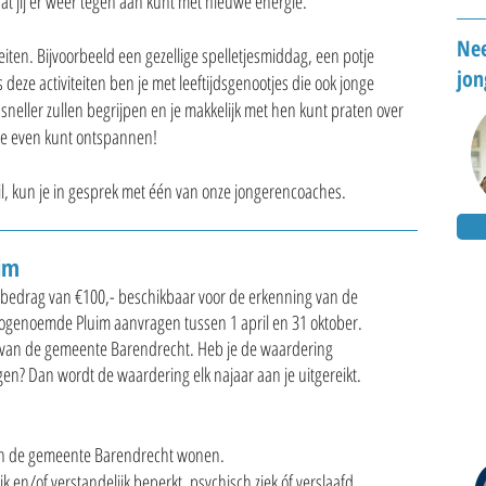
at jij er weer tegen aan kunt met nieuwe energie.
Nee
teiten. Bijvoorbeeld een gezellige spelletjesmiddag, een potje
jon
s deze activiteiten ben je met leeftijdsgenootjes die ook jonge
ou sneller zullen begrijpen en je makkelijk met hen kunt praten over
at je even kunt ontspannen!
wil, kun je in gesprek met één van onze jongerencoaches.
im
n bedrag van €100,- beschikbaar voor de erkenning van de
e zogenoemde Pluim aanvragen tussen 1 april en 31 oktober.
 van de gemeente Barendrecht. Heb je de waardering
gen? Dan wordt de waardering elk najaar aan je uitgereikt.
 in de gemeente Barendrecht wonen.
jk en/of verstandelijk beperkt, psychisch ziek óf verslaafd.