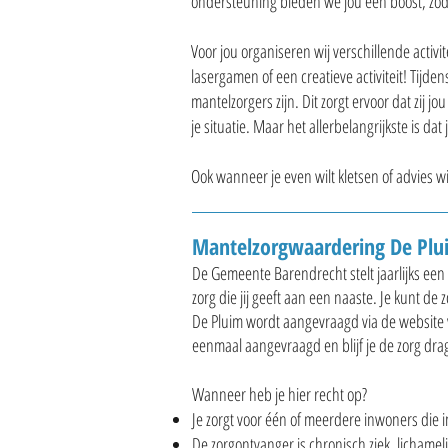
ondersteuning bieden we jou een boost, zod
Voor jou organiseren wij verschillende activi
lasergamen of een creatieve activiteit! Tijden
mantelzorgers zijn. Dit zorgt ervoor dat zij j
je situatie. Maar het allerbelangrijkste is d
Ook wanneer je even wilt kletsen of advies 
Mantelzorgwaardering De Plu
De Gemeente Barendrecht stelt jaarlijks ee
zorg die jij geeft aan een naaste. Je kunt d
De Pluim wordt aangevraagd via de website
eenmaal aangevraagd en blijf je de zorg dra
Wanneer heb je hier recht op?
Je zorgt voor één of meerdere inwoners die
De zorgontvanger is chronisch ziek, lichameli