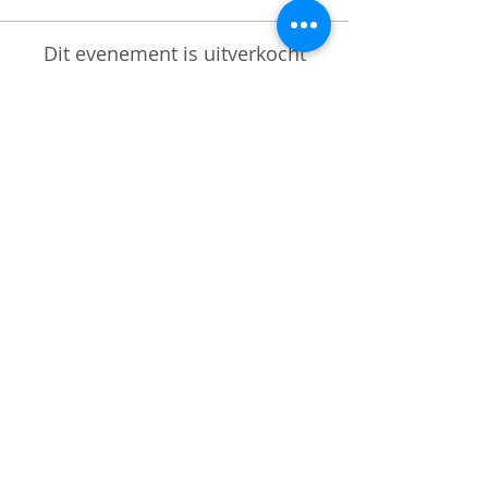
Dit evenement is uitverkocht
OPENINGSTIJDEN
Maandag t/m donderdag
9.00 tot 16.00 uur
ADRES
Binnenlandse Baan 30
Barendrecht, 2991 EA