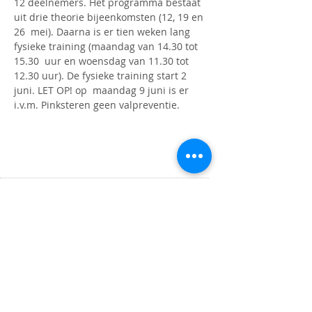
12 deelnemers. Het programma bestaat 
uit drie theorie bijeenkomsten (12, 19 en 
26  mei). Daarna is er tien weken lang 
fysieke training (maandag van 14.30 tot 
15.30  uur en woensdag van 11.30 tot 
12.30 uur). De fysieke training start 2 
juni. LET OP! op  maandag 9 juni is er 
i.v.m. Pinksteren geen valpreventie.
OPENINGSTIJDEN
Maandag t/m donderdag
9.00 tot 16.00 uur