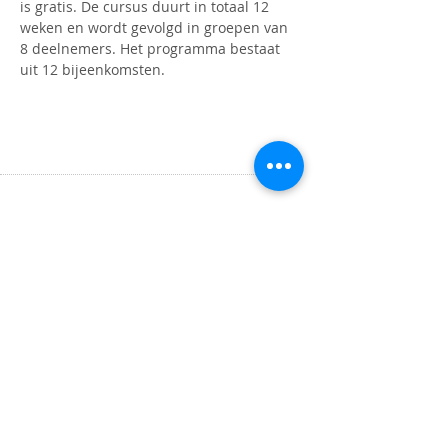
is gratis. De cursus duurt in totaal 12 
weken en wordt gevolgd in groepen van 
8 deelnemers. Het programma bestaat 
uit 12 bijeenkomsten. 
OPENINGSTIJDEN
Maandag t/m donderdag
9.00 tot 16.00 uur
ADRES
Binnenlandse Baan 30