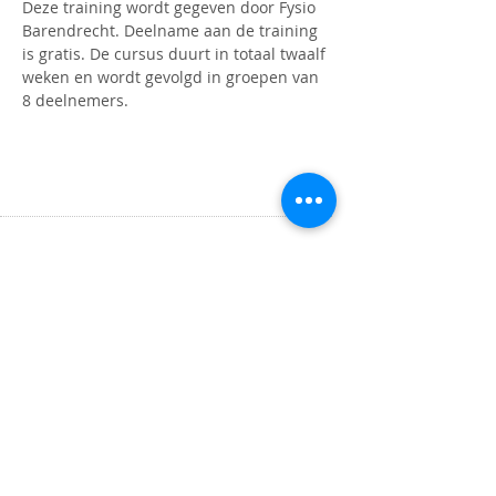
Deze training wordt gegeven door Fysio 
Barendrecht. Deelname aan de training 
is gratis. De cursus duurt in totaal twaalf 
weken en wordt gevolgd in groepen van 
8 deelnemers. 
OPENINGSTIJDEN
Maandag t/m donderdag
9.00 tot 16.00 uur
ADRES