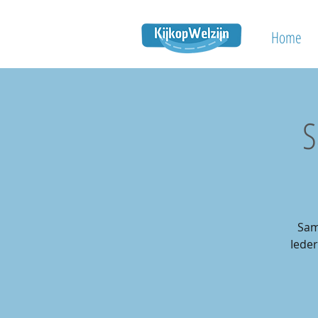
Home
S
Sam
Iede