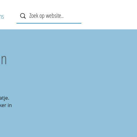
ns
en
tje.
er in