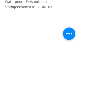
Waterpoort. Er is ook een 
slotbijeenkomst in BLOK0180.
OPENINGSTIJDEN
Maandag t/m donderdag
9.00 tot 16.00 uur
ADRES
Binnenlandse Baan 30
Barendrecht, 2991 EA