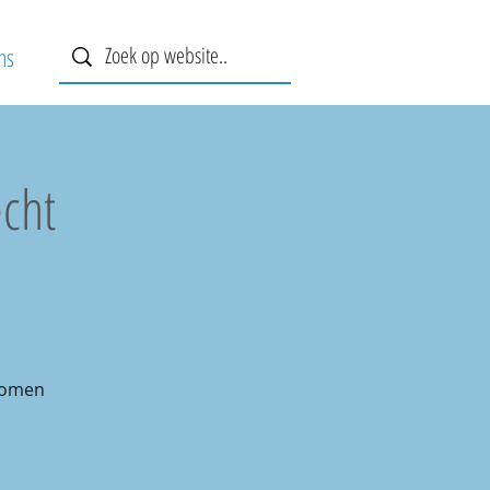
ns
cht
nomen