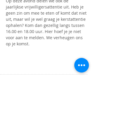
Op deze avond delen we ook de 
jaarlijkse vrijwilligersattentie uit. Heb je 
geen zin om mee te eten of komt dat niet 
uit, maar wil je wel graag je kerstattentie 
ophalen? Kom dan gezellig langs tussen 
16.00 en 18.00 uur. Hier hoef je je niet 
voor aan te melden. We verheugen ons 
op je komst.
OPENINGSTIJDEN
Maandag t/m donderdag
9.00 tot 16.00 uur