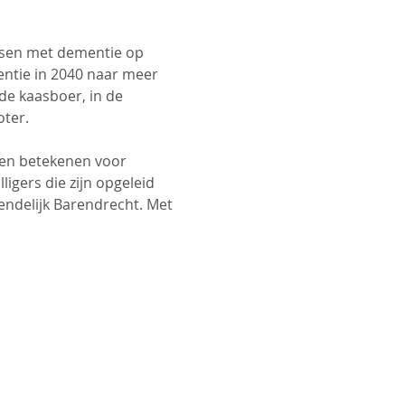
sen met dementie op 
entie in 2040 naar meer 
 de kaasboer, in de 
oter.
nen betekenen voor 
gers die zijn opgeleid 
ndelijk Barendrecht. Met 