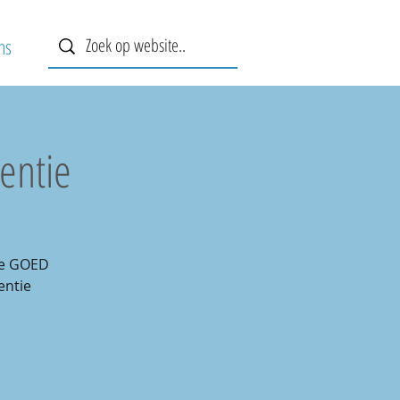
ns
entie
De GOED
entie