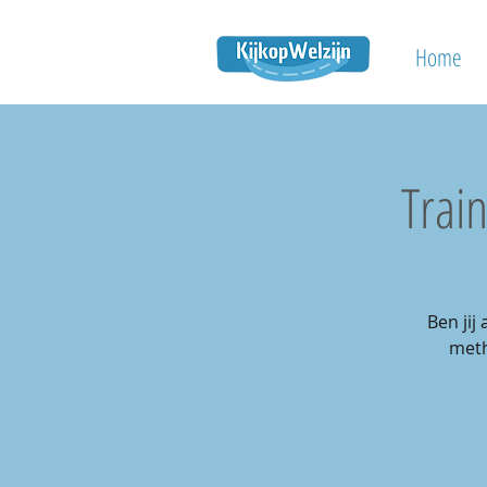
Home
Trai
Ben ji
meth