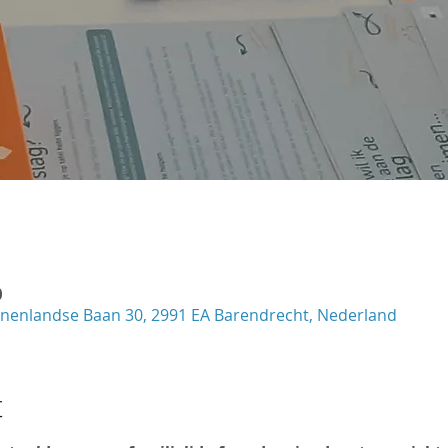
0
innenlandse Baan 30, 2991 EA Barendrecht, Nederland
t