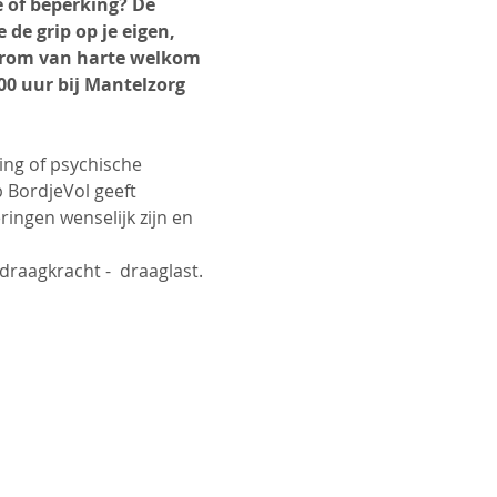
e of beperking? De 
de grip op je eigen, 
aarom van harte welkom 
00 uur bij Mantelzorg 
ing of psychische 
 BordjeVol geeft 
ingen wenselijk zijn en 
draagkracht -  draaglast. 