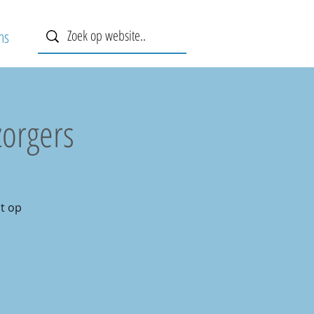
ns
zorgers
t op