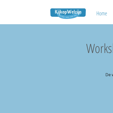
Home
Worksh
De 