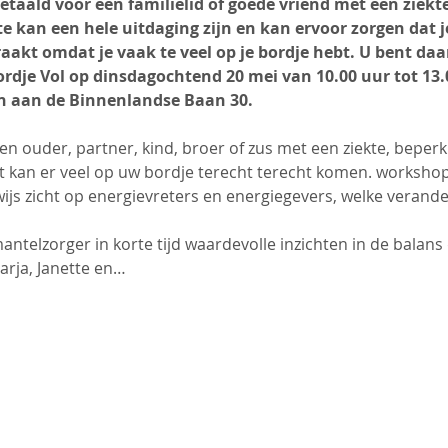
etaald voor een familielid of goede vriend met een ziekt
 kan een hele uitdaging zijn en kan ervoor zorgen dat je 
raakt omdat je vaak te veel op je bordje hebt. U bent d
ordje Vol op dinsdagochtend 20 mei van 10.00 uur tot 13.
n aan de Binnenlandse Baan 30.
een ouder, partner, kind, broer of zus met een ziekte, beperk
kan er veel op uw bordje terecht terecht komen. workshop
js zicht op energievreters en energiegevers, welke verander
mantelzorger in korte tijd waardevolle inzichten in de balans 
rja, Janette en…