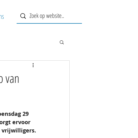
ns
p van
oensdag 29 
orgt ervoor 
rijwilligers.