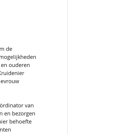
om de 
gmogelijkheden 
 en ouderen 
ruidenier 
mevrouw 
oördinator van 
en en bezorgen 
ier behoefte 
nten 