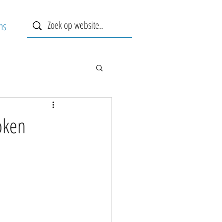
ns
oken