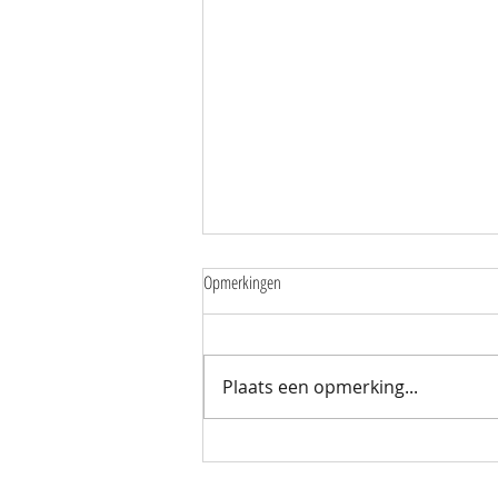
Opmerkingen
Plaats een opmerking...
Mantelzorgers wandelen samen door de
Zuidpolder