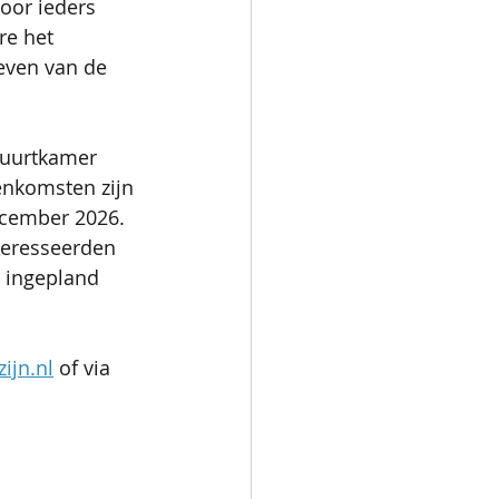
oor ieders 
e het 
even van de 
Buurtkamer 
enkomsten zijn 
ecember 2026.
teresseerden 
k ingepland 
ijn.nl
 of via 