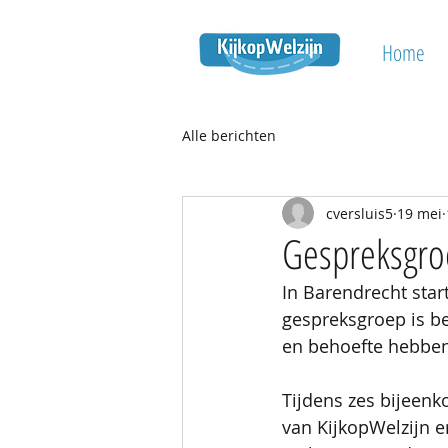
Home
Alle berichten
cversluis5
19 mei
Gespreksgro
In Barendrecht sta
gespreksgroep is b
en behoefte hebben
Tijdens zes bijeen
van KijkopWelzijn e