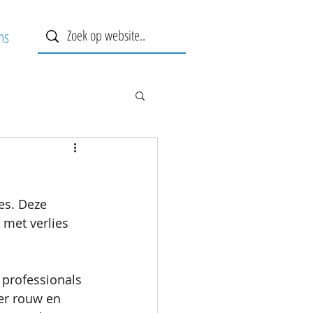
ns
es. Deze 
met verlies 
professionals 
er rouw en 