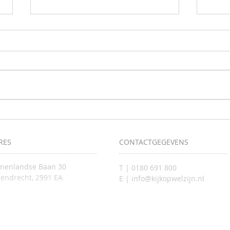
Samen 
Krijg inzicht in uw valrisico tijdens de
screeningsdagen
RES
CONTACTGEGEVENS
nnenlandse Baan 30
T | 0180 691 800
endrecht, 2991 EA
E | info@kijkopwelzijn.nl