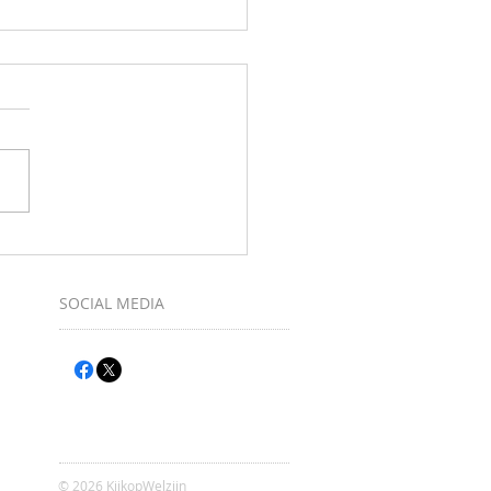
muziek maken bij Ukulele-Club
SOCIAL MEDIA
© 2026 KijkopWelzijn