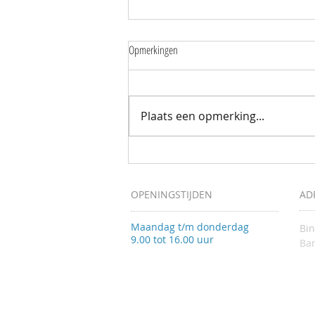
Opmerkingen
Plaats een opmerking...
Mantelzorgers wandelen samen door de
Zuidpolder
OPENINGSTIJDEN
AD
Maandag t/m donderdag
Bi
9.00 tot 16.00 uur
Bar