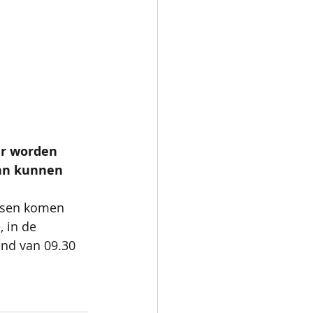
r worden 
an kunnen 
essen komen 
 in de 
nd van 09.30 