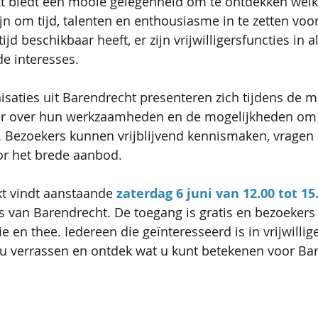
kt biedt een mooie gelegenheid om te ontdekken welk
jn om tijd, talenten en enthousiasme in te zetten voo
ijd beschikbaar heeft, er zijn vrijwilligersfuncties in a
de interesses.
isaties uit Barendrecht presenteren zich tijdens de m
er over hun werkzaamheden en de mogelijkheden om al
. Bezoekers kunnen vrijblijvend kennismaken, vragen s
or het brede aanbod.
kt vindt aanstaande 
zaterdag 6 juni van 12.00 tot 15
s van Barendrecht. De toegang is gratis en bezoekers
 en thee. Iedereen die geïnteresseerd is in vrijwillig
 u verrassen en ontdek wat u kunt betekenen voor Ba