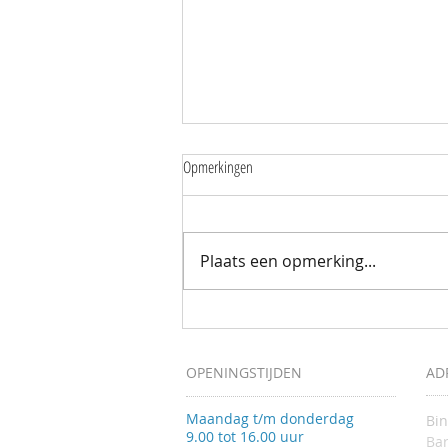
Opmerkingen
Plaats een opmerking...
Mantelzorgers wandelen samen door de
Zuidpolder
OPENINGSTIJDEN
AD
Maandag t/m donderdag
Bi
9.00 tot 16.00 uur
Bar