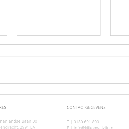
Samen 
Krijg inzicht in uw valrisico tijdens de
screeningsdagen
RES
CONTACTGEGEVENS
nnenlandse Baan 30
T | 0180 691 800
endrecht, 2991 EA
E | info@kijkopwelzijn.nl