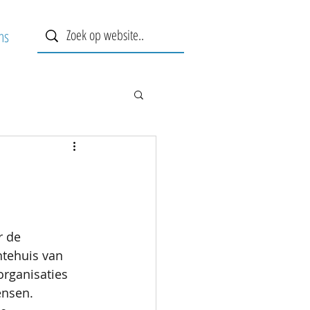
ns
r de 
ntehuis van 
rganisaties 
ensen.