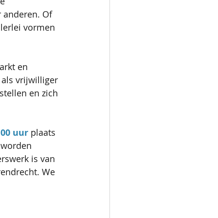
e 
r anderen. Of 
llerlei vormen 
arkt en 
s vrijwilliger 
tellen en zich 
.00 uur
 plaats 
 worden 
erswerk is van 
rendrecht. We 