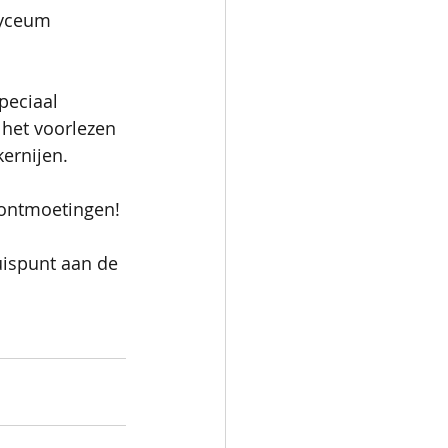
Lyceum 
peciaal 
 het voorlezen 
kernijen.
ontmoetingen! 
uispunt aan de 