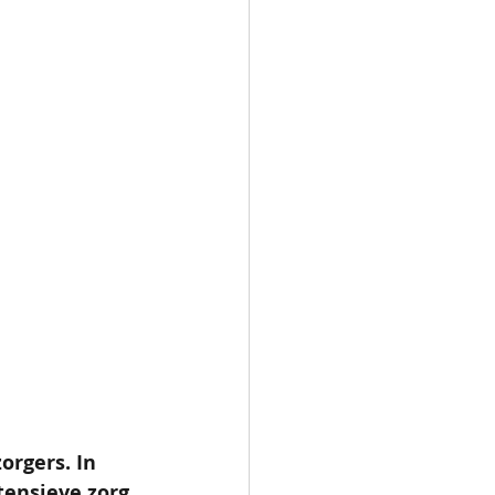
rgers. In 
tensieve zorg 