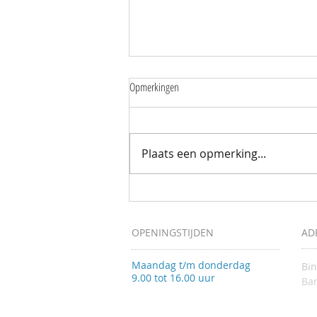
Opmerkingen
Plaats een opmerking...
Mantelzorgers wandelen samen door de
Zuidpolder
OPENINGSTIJDEN
AD
Maandag t/m donderdag
Bi
9.00 tot 16.00 uur
Bar