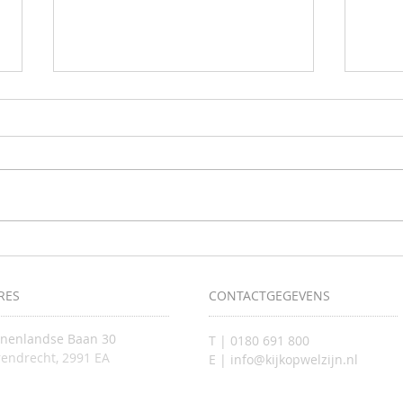
Samen 
Krijg inzicht in uw valrisico tijdens de
screeningsdagen
RES
CONTACTGEGEVENS
nnenlandse Baan 30
T | 0180 691 800
endrecht, 2991 EA
E | info@kijkopwelzijn.nl