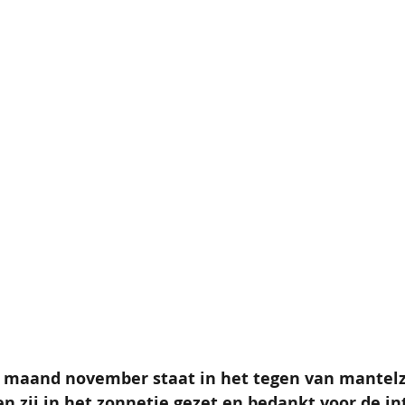
maand november staat in het tegen van mantelzo
 zij in het zonnetje gezet en bedankt voor de in