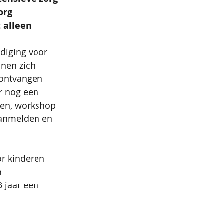
org 
 alleen 
diging voor 
nnen zich 
 ontvangen 
r nog een 
len, workshop 
 aanmelden en 
r kinderen 
n 
 jaar een 