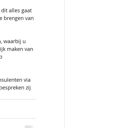
 
it alles gaat 
de brengen van 
, waarbij u 
lijk maken van 
p 
sulenten via 
bespreken zij 