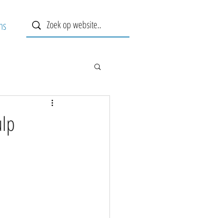
ns
ulp