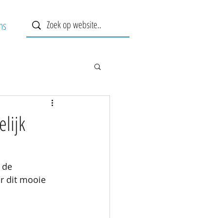
ns
lijk
 de 
r dit mooie 