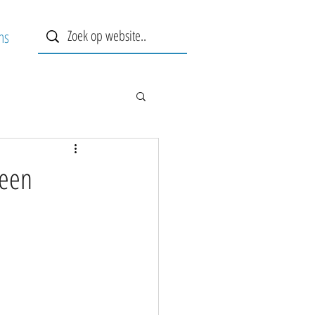
ns
reen