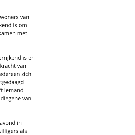
nwoners van 
ekend is om 
 samen met 
rrijkend is en 
 kracht van 
iedereen zich 
itgedaagd 
ft iemand 
 diegene van 
avond in 
lligers als 