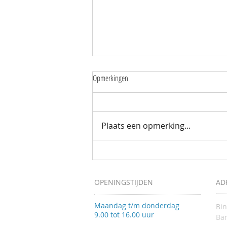
Opmerkingen
Plaats een opmerking...
Mantelzorgers wandelen samen door de
Zuidpolder
OPENINGSTIJDEN
AD
Maandag t/m donderdag
Bi
9.00 tot 16.00 uur
Bar