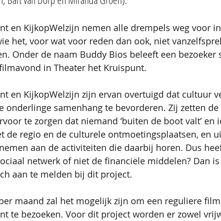
unt en KijkopWelzijn nemen alle drempels weg voor i
ie het, voor wat voor reden dan ook, niet vanzelfspr
ken. Onder de naam Buddy Bios beleeft een bezoeker
 filmavond in Theater het Kruispunt. 
t en KijkopWelzijn zijn ervan overtuigd dat cultuur ve
e onderlinge samenhang te bevorderen
.
Zij zetten de
 ervoor te zorgen dat niemand ‘buiten de boot
valt’ en 
 de regio en de culturele ontmoetingsplaatsen, en u
emen aan de activiteiten die daarbij horen. Dus hee
ociaal netwerk of niet de financiële middelen? Dan is
h aan te melden bij dit project.
er maand zal het mogelijk zijn om een reguliere film
t te bezoeken. Voor dit project worden er zowel vrijwi