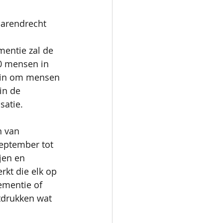
Barendrecht 
entie zal de 
0 mensen in 
f in om mensen 
in de 
satie.
n van 
september tot 
jen en 
kt die elk op 
mentie of 
tdrukken wat 