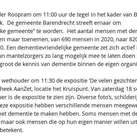
er Roopram om 11:00 uur de tegel in het kader van 
k.  De gemeente Barendrecht streeft ernaar om 
jke gemeente” te worden.  Het aantal mensen met dem
en maar toenemen, van 690 mensen in 2020, naar 82
0. Een dementievriendelijke gemeente zet zich actie
n mantelzorgers zo lang mogelijk mee te laten doen 
groot de kennis van dementie binnen de eigen organi
 wethouder om 11:30 de expositie ‘De velen gezichte
theek AanZet, locatie het Kruispunt. Van zaterdag 18 
 is de expositie te zien zijn. Diverse foto’s, schilderi
eze expositie hebben verschillende mensen meegewer
met dementie te maken hebben. Soms mensen met de
 maar ook mensen die op hun eigen manier willen ui
betekent. 