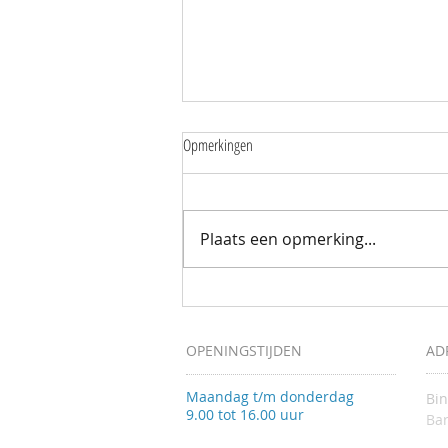
Opmerkingen
Plaats een opmerking...
Mantelzorgers wandelen samen door de
Zuidpolder
OPENINGSTIJDEN
AD
Maandag t/m donderdag
Bi
9.00 tot 16.00 uur
Bar