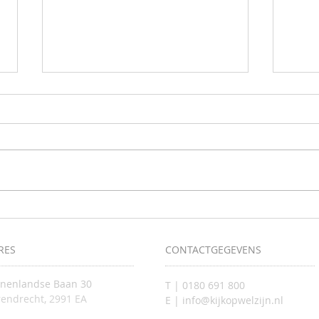
Samen 
Krijg inzicht in uw valrisico tijdens de
screeningsdagen
RES
CONTACTGEGEVENS
nnenlandse Baan 30
T | 0180 691 800
endrecht, 2991 EA
E | info@kijkopwelzijn.nl