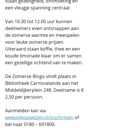
staan gezelligheid, ontmoeting en 
een vleugje spanning centraal.
Van 10.30 tot 12.00 uur kunnen 
deelnemers even ontsnappen aan 
de zomerse warmte en meespelen 
voor leuke zomerse prijzen. 
Uiteraard staan koffie, thee en een 
koude limonade klaar om er samen 
een gezellige ochtend van te maken.
De Zomerse Bingo vindt plaats in 
Bibliotheek Carnisselande aan het 
Middeldijkerplein 248. Deelname is € 
2,50 per persoon.
Aanmelden kan via 
www.kijkopwelzijn.nl/inschrijven
 of 
bel naar 0180 – 691800.